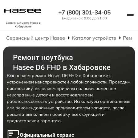
+7 (800) 301-34-05
Ежедневно с 9:00 до 21:00
Сервисный центр Hasee
в
Хабаровске
Сервисный центр Hasee
Каталог устройств
Ремон
Ремонт ноутбука
Hasee D6 FHD в Хабаровске
Выполняем ремонт Hasee D6 FHD в Хабаровске с
устранением неисправностей любой сложности. Проводим
диагностику, выявляем причины поломки, заменяем
неисправные детали и восстанавливаем
работоспособность устройства. Используем оригинальные
или рекомендованные производителем запчасти, после
ремонта выполняем проверку всех функций и
предоставляем гарантию.
Официальный сервис