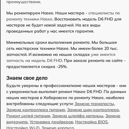
преимуществами
.
Мы ремонтируем Hasee. Наши мастера -
специалисты по
ремонту техники Hasee
. Восстановить модель D6 FHD для
мастеров не будет новой задачей. На все виды
проведенных работ у нас имеется гарантия.
Минимальные сроки выполнения ремонта. Мы большая
сеть мастерских техники Hasee. Мы имеем более 20 тыс.
запчастей. И возможно на наших складах
уже имеется
запчасть на модель D6 FHD
. При заказе ремонта на сайте -
предоставляется скидка -25%.
Знаем свое дело
Будьте уверены в профессионализме наших мастеров - они
с уверенностью выполнят ремонт Hasee D6 FHD. По данным
наших мастеров в Хабаровске по ремонту Hasee, наиболее
востребованы следующие услуги:
Замена термопасты
,
Замена контроллера питания
,
Замена шим-контроллера
,
Ремонт цепей питания
,
Замена шлейфа матрицы
,
Замена
видеочипа
,
Установка драйверов
,
Настройка BIOS
,
Настройка Wi-Fi
,
Замена корпуса
.