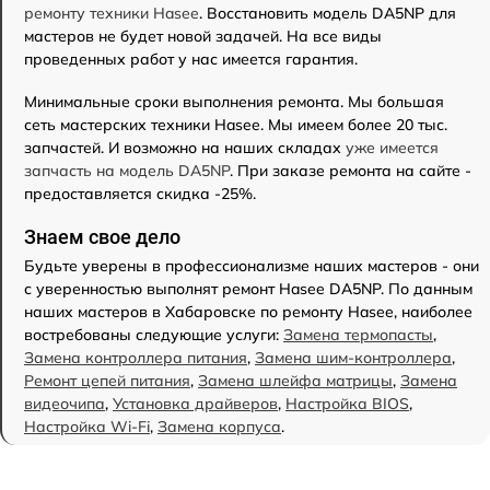
ремонту техники Hasee
. Восстановить модель DA5NP для
мастеров не будет новой задачей. На все виды
проведенных работ у нас имеется гарантия.
Минимальные сроки выполнения ремонта. Мы большая
сеть мастерских техники Hasee. Мы имеем более 20 тыс.
запчастей. И возможно на наших складах
уже имеется
запчасть на модель DA5NP
. При заказе ремонта на сайте -
предоставляется скидка -25%.
Знаем свое дело
Будьте уверены в профессионализме наших мастеров - они
с уверенностью выполнят ремонт Hasee DA5NP. По данным
наших мастеров в Хабаровске по ремонту Hasee, наиболее
востребованы следующие услуги:
Замена термопасты
,
Замена контроллера питания
,
Замена шим-контроллера
,
Ремонт цепей питания
,
Замена шлейфа матрицы
,
Замена
видеочипа
,
Установка драйверов
,
Настройка BIOS
,
Настройка Wi-Fi
,
Замена корпуса
.