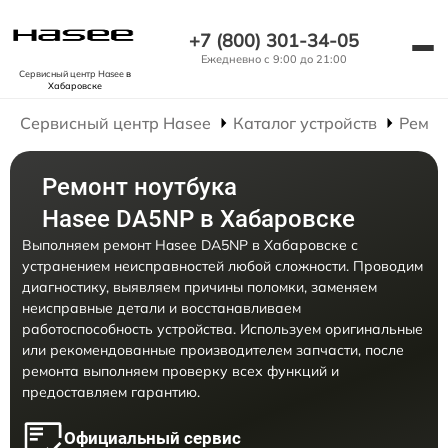
+7 (800) 301-34-05
Ежедневно с 9:00 до 21:00
Сервисный центр Hasee
в
Хабаровске
Сервисный центр Hasee
Каталог устройств
Ремон
Ремонт ноутбука
Hasee DA5NP в Хабаровске
Выполняем ремонт Hasee DA5NP в Хабаровске с
устранением неисправностей любой сложности. Проводим
диагностику, выявляем причины поломки, заменяем
неисправные детали и восстанавливаем
работоспособность устройства. Используем оригинальные
или рекомендованные производителем запчасти, после
ремонта выполняем проверку всех функций и
предоставляем гарантию.
Официальный сервис