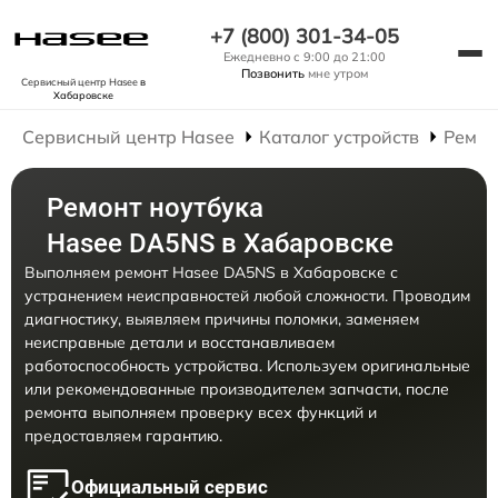
+7 (800) 301-34-05
Ежедневно с 9:00 до 21:00
Позвонить
мне утром
Сервисный центр Hasee
в
Хабаровске
Сервисный центр Hasee
Каталог устройств
Ремон
Ремонт ноутбука
Hasee DA5NS в Хабаровске
Выполняем ремонт Hasee DA5NS в Хабаровске с
устранением неисправностей любой сложности. Проводим
диагностику, выявляем причины поломки, заменяем
неисправные детали и восстанавливаем
работоспособность устройства. Используем оригинальные
или рекомендованные производителем запчасти, после
ремонта выполняем проверку всех функций и
предоставляем гарантию.
Официальный сервис