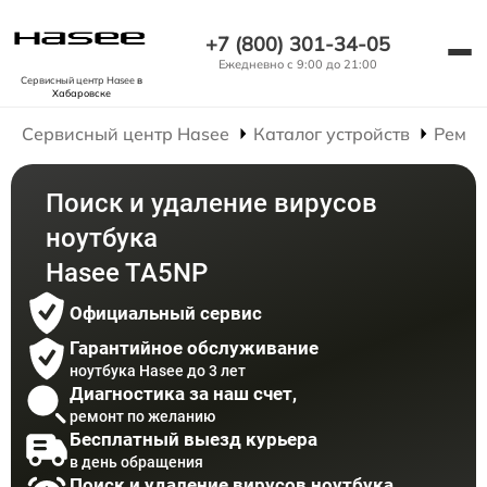
+7 (800) 301-34-05
Ежедневно с 9:00 до 21:00
Сервисный центр Hasee
в
Хабаровске
Сервисный центр Hasee
Каталог устройств
Ремон
Поиск и удаление вирусов
ноутбука
Hasee TA5NP
Официальный сервис
Гарантийное обслуживание
ноутбука Hasee до 3 лет
Диагностика за наш счет,
ремонт по желанию
Бесплатный выезд курьера
в день обращения
Поиск и удаление вирусов ноутбука