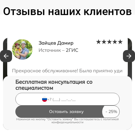
Отзывы наших клиентов
Зайцев Дамир
Нужна консультация?
Источник –
2ГИС
Закажите бесплатную консультацию
Прекрасное обслуживание! Была приятно удивлена
Бесплатная консультация со
специалистом
Оставить заявку
Нажимая на кнопку "Оставить заявку" Вы соглашаетесь c
политикой
конфиденциальности